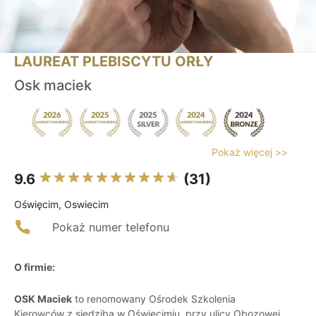
LAUREAT PLEBISCYTU ORŁY
Osk maciek
Pokaż więcej >>
9.6
(31)
Oświęcim, Oswiecim
Pokaż numer telefonu
O firmie:
OSK Maciek
to renomowany Ośrodek Szkolenia
Kierowców z siedzibą w Oświęcimiu, przy ulicy Obozowej