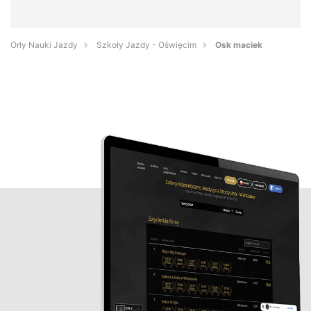
Orły Nauki Jazdy
Szkoły Jazdy - Oświęcim
Osk maciek