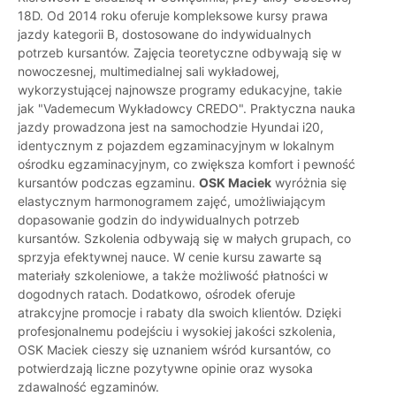
18D. Od 2014 roku oferuje kompleksowe kursy prawa
jazdy kategorii B, dostosowane do indywidualnych
potrzeb kursantów. Zajęcia teoretyczne odbywają się w
nowoczesnej, multimedialnej sali wykładowej,
wykorzystującej najnowsze programy edukacyjne, takie
jak "Vademecum Wykładowcy CREDO". Praktyczna nauka
jazdy prowadzona jest na samochodzie Hyundai i20,
identycznym z pojazdem egzaminacyjnym w lokalnym
ośrodku egzaminacyjnym, co zwiększa komfort i pewność
kursantów podczas egzaminu.
OSK Maciek
wyróżnia się
elastycznym harmonogramem zajęć, umożliwiającym
dopasowanie godzin do indywidualnych potrzeb
kursantów. Szkolenia odbywają się w małych grupach, co
sprzyja efektywnej nauce. W cenie kursu zawarte są
materiały szkoleniowe, a także możliwość płatności w
dogodnych ratach. Dodatkowo, ośrodek oferuje
atrakcyjne promocje i rabaty dla swoich klientów. Dzięki
profesjonalnemu podejściu i wysokiej jakości szkolenia,
OSK Maciek cieszy się uznaniem wśród kursantów, co
potwierdzają liczne pozytywne opinie oraz wysoka
zdawalność egzaminów.