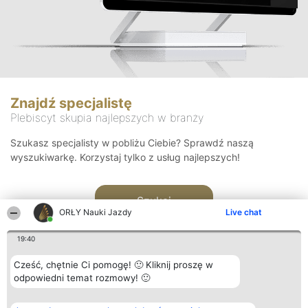
Znajdź specjalistę
Plebiscyt skupia najlepszych w branży
Szukasz specjalisty w pobliżu Ciebie? Sprawdź naszą
wyszukiwarkę. Korzystaj tylko z usług najlepszych!
Szukaj
ORŁY Nauki Jazdy
Live chat
19:40
Cześć, chętnie Ci pomogę! 🙂 Kliknij proszę w
odpowiedni temat rozmowy! 🙂
Organizator plebiscytu
Plebiscyt
Kontakt