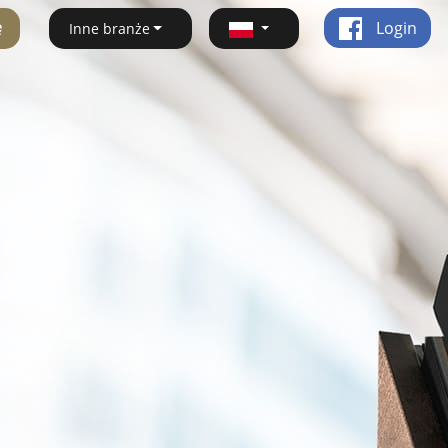
ę
Login
Inne branże