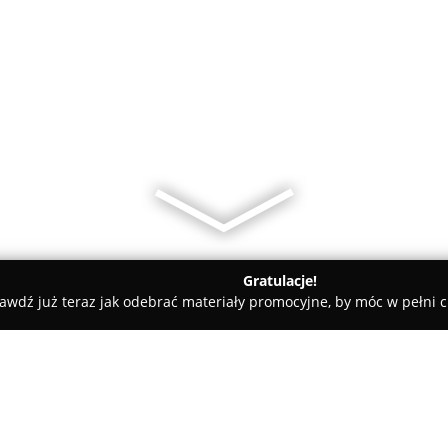
Gratulacje!
awdź już teraz jak odebrać materiały promocyjne, by móc w pełni c
odek Szkolenia Kierowców "Joker"