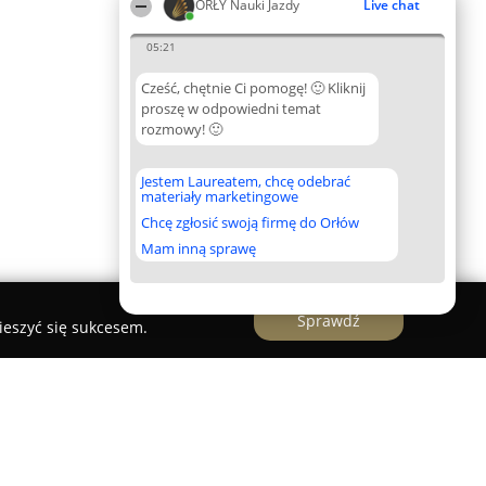
ORŁY Nauki Jazdy
Live chat
05:21
Cześć, chętnie Ci pomogę! 🙂 Kliknij
proszę w odpowiedni temat
rozmowy! 🙂
Jestem Laureatem, chcę odebrać
materiały marketingowe
Chcę zgłosić swoją firmę do Orłów
Mam inną sprawę
Sprawdź
ieszyć się sukcesem.