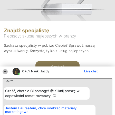
Znajdź specjalistę
Plebiscyt skupia najlepszych w branży
Szukasz specjalisty w pobliżu Ciebie? Sprawdź naszą
wyszukiwarkę. Korzystaj tylko z usług najlepszych!
Szukaj
ORŁY Nauki Jazdy
Live chat
04:23
Cześć, chętnie Ci pomogę! 🙂 Kliknij proszę w
odpowiedni temat rozmowy! 🙂
Organizator plebiscytu
Plebiscyt
Kontakt
Jestem Laureatem, chcę odebrać materiały
Bright Side Solutions sp. z o.
Laureaci
Kontakt
marketingowe
o. sp. k.
Lista