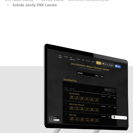
Szkoła Jazdy OSK Lasota