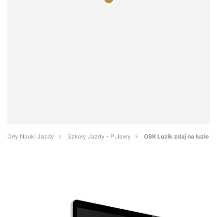
Orły Nauki Jazdy
Szkoły Jazdy - Puławy
OSK Luzik zdaj na luzie