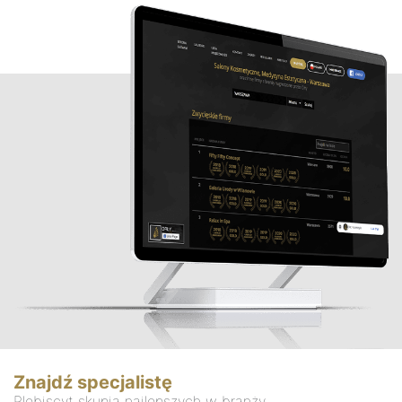
Znajdź specjalistę
Plebiscyt skupia najlepszych w branży