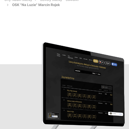
OSK "Na Luzie" Marcin Rojek