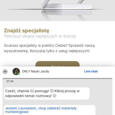
Znajdź specjalistę
Plebiscyt skupia najlepszych w branży
Szukasz specjalisty w pobliżu Ciebie? Sprawdź naszą
wyszukiwarkę. Korzystaj tylko z usług najlepszych!
Szukaj
ORŁY Nauki Jazdy
Live chat
07:40
Cześć, chętnie Ci pomogę! 🙂 Kliknij proszę w
odpowiedni temat rozmowy! 🙂
Organizator plebiscytu
Plebiscyt
Kontakt
Jestem Laureatem, chcę odebrać materiały
Bright Side Solutions sp. z o.
Laureaci
Kontakt
marketingowe
o. sp. k.
Lista