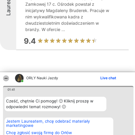
Laureaci
Zamkowej 17 c. Ośrodek powstał z
inicjatywy Magdaleny Bruderek. Pracuje w
nim wykwalifikowana kadra z
dwudziestoletnim doświadczeniem w
branży. W ofercie ...
9.4
ORŁY Nauki Jazdy
Live chat
Inne firmy z województwa
01:41
Cześć, chętnie Ci pomogę! 🙂 Kliknij proszę w
Organizator plebiscytu
Plebiscyt
Kontakt
Bright Side Solutions sp. z o.
odpowiedni temat rozmowy! 🙂
Laureaci
Kontakt
o. sp. k.
Lista
ul. Ruska 22
wszystkich
Wrocław 50-079
Laureatów
Jestem Laureatem, chcę odebrać materiały
KRS 0000749100 | Regon
Zasady
marketingowe
381313360 | NIP 8943132676
Regulamin
Chcę zgłosić swoją firmę do Orłów
+48 508 492 400
Polityka