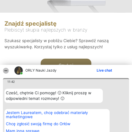
Znajdź specjalistę
Plebiscyt skupia najlepszych w branży
Szukasz specjalisty w pobliżu Ciebie? Sprawdź naszą
wyszukiwarkę. Korzystaj tylko z usług najlepszych!
Szukaj
ORŁY Nauki Jazdy
Live chat
11:42
Cześć, chętnie Ci pomogę! 🙂 Kliknij proszę w
odpowiedni temat rozmowy! 🙂
Organizator plebiscytu
Plebiscyt
Kontakt
Jestem Laureatem, chcę odebrać materiały
Bright Side Solutions sp. z o.
Laureaci
Kontakt
marketingowe
o. sp. k.
Lista
ul. Ruska 22
wszystkich
Chcę zgłosić swoją firmę do Orłów
Wrocław 50-079
Laureatów
Mam inną sprawę
KRS 0000749100 | Regon
Zasady