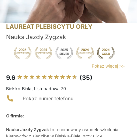
LAUREAT PLEBISCYTU ORŁY
Nauka Jazdy Zygzak
Pokaż więcej >>
9.6
(35)
Bielsko-Biała, Listopadowa 70
Pokaż numer telefonu
O firmie:
Nauka Jazdy Zygzak
to renomowany ośrodek szkolenia
kierowców z siedzibą w Bielsku-Białej przy ulicy